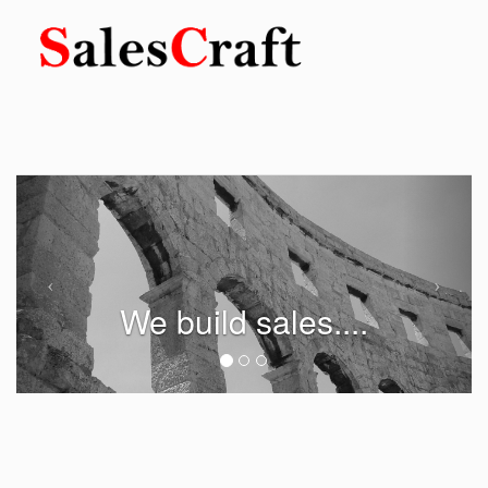
Toggle
navigation
We build sales....