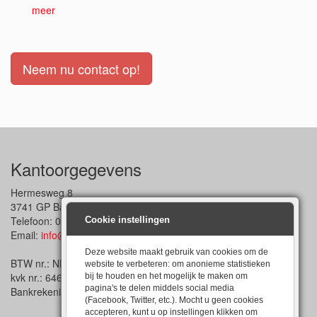
meer
Neem nu contact op!
Kantoorgegevens
Hermesweg 8
3741 GP Baarn
Telefoon: 033-4795244
Cookie instellingen
Email:
info@salescraft.nl
Deze website maakt gebruik van cookies om de
BTW nr.: NL171206940B04
website te verbeteren: om anonieme statistieken
kvk nr.: 64625842
bij te houden en het mogelijk te maken om
pagina's te delen middels social media
Bankrekeningnr.: NL54SNSB 0907 347274
(Facebook, Twitter, etc.). Mocht u geen cookies
accepteren, kunt u op instellingen klikken om